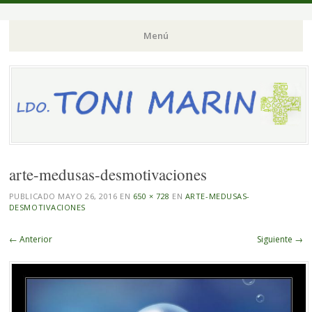
Menú
Saltar
al
contenido.
arte-medusas-desmotivaciones
PUBLICADO
MAYO 26, 2016
EN
650 × 728
EN
ARTE-MEDUSAS-
DESMOTIVACIONES
← Anterior
Siguiente →